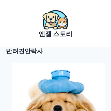
Skip
to
content
엔젤 스토리
반려견안락사