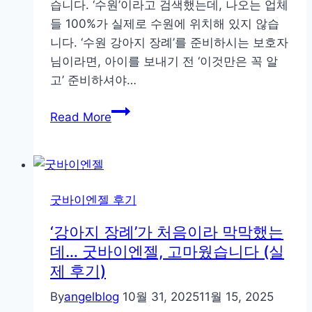
습니다. ‘수원’이라고 검색했는데, 나오는 업체
젤,
들 100%가 실제로 수원에 위치해 있지 않습
진
니다. ‘수원 강아지 장례’를 준비하시는 보호자
심
님이라면, 아이를 보내기 전 ‘이것만은 꼭 알
의
고’ 준비하셔야…
후
기
수
Read More
원
강
아
지
굿바이엔젤 후기
장
례
‘강아지 장례’가 처음이라 막막했는
를
데… 굿바이엔젤, 고마웠습니다 (실
알
제 후기)
아
By
angelblog
10월 31, 2025
11월 15, 2025
볼