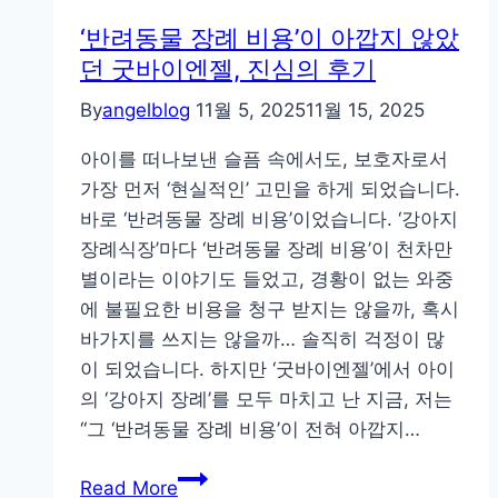
례
‘반려동물 장례 비용’이 아깝지 않았
식
던 굿바이엔젤, 진심의 후기
장
By
angelblog
11월 5, 2025
11월 15, 2025
찾
는
아이를 떠나보낸 슬픔 속에서도, 보호자로서
다
가장 먼저 ‘현실적인’ 고민을 하게 되었습니다.
면,
바로 ‘반려동물 장례 비용’이었습니다. ‘강아지
반
장례식장’마다 ‘반려동물 장례 비용’이 천차만
려
별이라는 이야기도 들었고, 경황이 없는 와중
동
에 불필요한 비용을 청구 받지는 않을까, 혹시
물
바가지를 쓰지는 않을까… 솔직히 걱정이 많
장
이 되었습니다. 하지만 ‘굿바이엔젤’에서 아이
례
의 ‘강아지 장례’를 모두 마치고 난 지금, 저는
화
“그 ‘반려동물 장례 비용’이 전혀 아깝지…
장
이
‘반
Read More