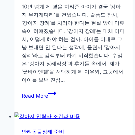
때
10년 넘게 제 곁을 지켜준 아이가 결국 ‘강아
이
지 무지개다리’를 건넜습니다. 슬픔도 잠시,
것
‘강아지 장례’를 치러야 한다는 현실 앞에 머릿
만
속이 하얘졌습니다. ‘강아지 장례’는 대체 어디
은
서, 어떻게 해야 하는 걸까. 아이를 이대로 그
알
냥 보내면 안 된다는 생각에, 울면서 ‘강아지
자
장례’라고 검색부터 하기 시작했습니다. 수많
(반
은 ‘강아지 장례식장’과 후기들 속에서, 제가
려
‘굿바이엔젤’을 선택하게 된 이유와, 그곳에서
동
아이를 보낸 진심…
물
장
‘강
Read More
례,
아
애
지
견
장
장
례’가
반려동물장례 준비
례)
처