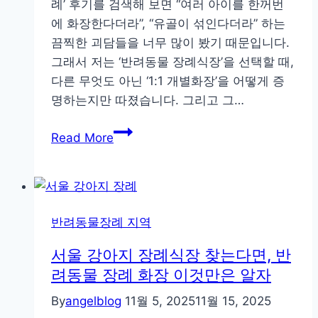
례’ 후기를 검색해 보면 “여러 아이를 한꺼번
에 화장한다더라”, “유골이 섞인다더라” 하는
끔찍한 괴담들을 너무 많이 봤기 때문입니다.
그래서 저는 ‘반려동물 장례식장’을 선택할 때,
다른 무엇도 아닌 ‘1:1 개별화장’을 어떻게 증
명하는지만 따졌습니다. 그리고 그…
‘반
Read More
려
동
물
개
반려동물장례 지역
별
화
서울 강아지 장례식장 찾는다면, 반
장’,
려동물 장례 화장 이것만은 알자
굿
By
angelblog
11월 5, 2025
11월 15, 2025
바