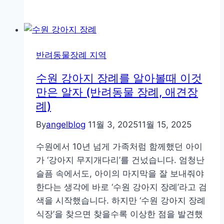
것
려
만
동
은
물
알
장
반려동물장례 지역
자
례
비
수원 강아지 장례를 알아볼때 이것
용’이
만은 알자 (반려동물 장례, 애견장
아
례)
깝
By
angelblog
11월 3, 2025
11월 15, 2025
지
않
수원에서 10년 넘게 가족처럼 함께했던 아이
았
가 ‘강아지 무지개다리’를 건넜습니다. 엄청난
던
슬픔 속에서도, 아이의 마지막을 잘 보내줘야
굿
한다는 생각에 바로 ‘수원 강아지 장례’라고 검
바
색을 시작했습니다. 하지만 ‘수원 강아지 장례
이
식장’을 찾으면 찾을수록 이상한 점을 발견했
엔