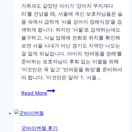
이
가족과도 같았던 아이가 ‘강아지 무지개다
엔
리’를 건넜을 때, 서울에 계신 보호자님들은 슬
젤
픔 속에서 급하게 ‘서울 강아지 장례식장’을 검
의
색하게 됩니다. 하지만 ‘서울’로 검색하는데도
‘참
불구하고, 사실 업체에 전화로 위치를 확인해
관
보면 서울 시내가 아닌 경기도 지역만 나오는
시
걸 알게 되실겁니다. 아이의 ‘반려동물 장례’를
스
준비하는 보호자님이 후회 없는 이별을 위해
템’이
‘이것만은 꼭 알고’ ‘반려동물 화장’를 준비하셔
증
야 합니다. ‘이것만은 알자’ 1: ‘서울…
명
했
서
Read More
습
울
니
강
다
아
(후
지
굿바이엔젤 후기
기)
장