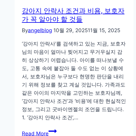
음
강아지 안락사 조건과 비용, 보호자
이
가 꼭 알아야 할 것들
라
By
angelblog
10월 29, 2025
11월 15, 2025
막
막
‘강아지 안락사’를 검색하고 있는 지금, 보호자
했
님의 마음이 얼마나 찢어지고 무거우실지 감
는
히 상상하기 어렵습니다. 아이를 떠나보낼 수
데…
도, 고통 속에 붙잡아 둘 수도 없는 이 상황에
굿
서, 보호자님은 누구보다 현명한 판단을 내리
바
기 위해 정보를 찾고 계실 것입니다. 가족과도
이
같은 아이의 마지막을 고민하는 보호자님께,
엔
‘강아지 안락사 조건’과 ‘비용’에 대한 현실적인
젤,
정보, 그리고 굿바이엔젤의 조언을 드립니다.
고
1. ‘강아지 안락사 조건’,…
마
웠
강
Read More