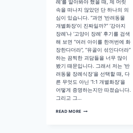
례’를 알아봐야 했을 때, 제 머릿
속을 떠나지 않았던 단 하나의 의
심이 있습니다. “과연 ‘반려동물
개별화장’이 진짜일까?” ‘강아지
장례’나 ‘고양이 장례’ 후기를 검색
해 보면 “여러 아이를 한꺼번에 화
장한다더라”, “유골이 섞인다더라”
하는 끔찍한 괴담들을 너무 많이
봤기 때문입니다. 그래서 저는 ‘반
려동물 장례식장’을 선택할 때, 다
른 무엇도 아닌 ‘1:1 개별화장’을
어떻게 증명하는지만 따졌습니다.
그리고 그…
‘반
READ MORE
려
동
물