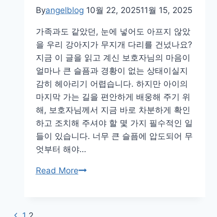
By
angelblog
10월 22, 2025
11월 15, 2025
장
례
가족과도 같았던, 눈에 넣어도 아프지 않았
식
을 우리 강아지가 무지개 다리를 건넜나요?
장
지금 이 글을 읽고 계신 보호자님의 마음이
고
얼마나 큰 슬픔과 경황이 없는 상태이실지
르
감히 헤아리기 어렵습니다. 하지만 아이의
는
마지막 가는 길을 편안하게 배웅해 주기 위
기
해, 보호자님께서 지금 바로 차분하게 확인
준
하고 조치해 주셔야 할 몇 가지 필수적인 일
6
들이 있습니다. 너무 큰 슬픔에 압도되어 무
가
엇부터 해야…
지
(후
강
Read More
회
아
없
지
는
가
Page
Previous
1
2